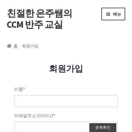
친절한 은주쌤의
메뉴
CCM 반주 교실
홈
홈
회원가입
온라인 레슨
회원가입
내 강의실
공지사항
이름
*
문의하기
이메일주소 (아이디)
*
내 계정
중복확인
로그인