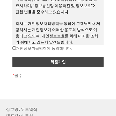
요시하며, "정보통신망 이용촉진 및 정보보호"에
해서도 그 성질에 반하지 않는 한 이 약관을 준용합
관한 법률을 준수하고 있습니다.
니다.」
회사는 개인정보처리방침을 통하여 고객님께서 제
공하시는 개인정보가 어떠한 용도와 방식으로 이
제2조(정의)
용되고 있으며, 개인정보보호를 위해 어떠한 조치
가 취해지고 있는지 알려드립니다.
개인정보취급방침에 동의합니다.
회사는 개인정보처리방침을 개정하는 경우 웹사이
① “몰”이란 위드워십이 재화 또는 용역(이하 “재화
트 공지사항(또는 개별공지)을 통하여 공지할 것입
등”이라 함)을 이용자에게 제공하기 위하여 컴퓨터
니다.
등 정보통신설비를 이용하여 재화 등을 거래할 수
*
필수
있도록 설정한 가상의 영업장을 말하며, 아울러 사
이버몰을 운영하는 사업자의 의미로도 사용합니
■ 수집하는 개인정보 항목
다.
회사는 회원 가입, 상담, 서비스 신청 등을 위해 아
래와 같은 개인정보를 수집하고 있습니다.
상호명 : 위드워십
② “이용자”란 “몰”에 접속하여 이 약관에 따라
대표자 : 이동헌