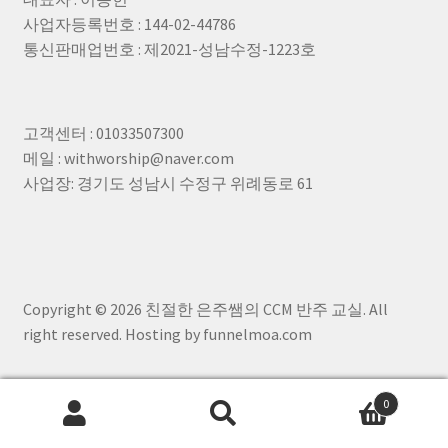
ο 수집항목: 이름 , 생년월일 , 성별 , 로그인ID , 비밀
“몰”이 제공하는 서비스를 받는 회원 및 비회원을
사업자등록번호 : 144-02-44786
번호 , 비밀번호 질문과 답변 , 자택 전화번호 , 휴대
말합니다.
통신판매업번호 : 제2021-성남수정-1223호
전화번호 , 이메일 , 법정대리인정보 , 주민등록번
호 , 서비스 이용기록 , 접속 로그 , 접속 IP 정보 , 결
제기록
③ ‘회원’이라 함은 “몰”에 회원등록을 한 자로서,
고객센터 : 01033507300
계속적으로 “몰”이 제공하는 서비스를 이용할 수
ο 개인정보 수집방법: 홈페이지(회원 가입) , 서면양
메일 : withworship@naver.com
있는 자를 말합니다.
식
사업장: 경기도 성남시 수정구 위례동로 61
④ ‘비회원’이라 함은 회원에 가입하지 않고 “몰”이
■ 개인정보의 수집 및 이용목적
제공하는 서비스를 이용하는 자를 말합니다.
Copyright © 2026 친절한 은주쌤의 CCM 반주 교실. All
회사는 수집한 개인정보를 다음의 목적을 위해 활
right reserved. Hosting by funnelmoa.com
용합니다.
제3조 (약관 등의 명시와 설명 및 개정)
ο 서비스 제공에 관한 계약 이행 및 서비스 제공에
0
따른 요금정산 콘텐츠 제공 , 구매 및 요금 결제 , 물
검
품배송 또는 청구지 등 발송