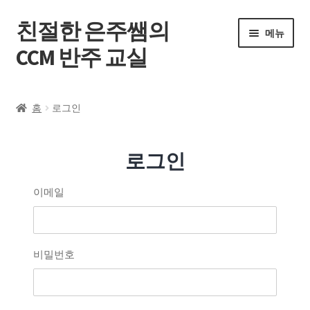
친절한 은주쌤의
메뉴
CCM 반주 교실
홈
홈
로그인
온라인 레슨
로그인
내 강의실
이메일
공지사항
문의하기
비밀번호
내 계정
로그인