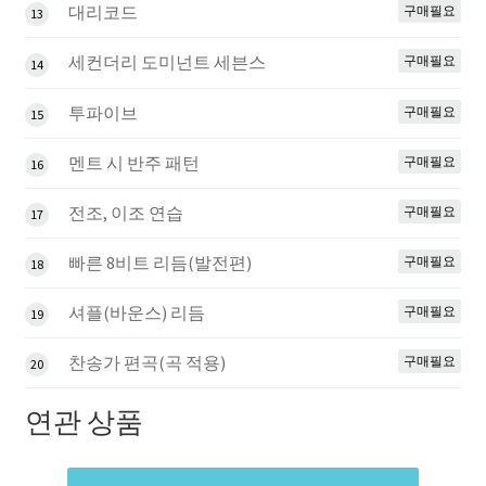
대리코드
구매필요
13
세컨더리 도미넌트 세븐스
구매필요
14
투파이브
구매필요
15
멘트 시 반주 패턴
구매필요
16
전조, 이조 연습
구매필요
17
빠른 8비트 리듬(발전편)
구매필요
18
셔플(바운스) 리듬
구매필요
19
찬송가 편곡(곡 적용)
구매필요
20
연관 상품