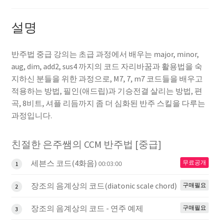
설명
반주법 중급 강의는 초급 과정에서 배우는 major, minor,
aug, dim, add2, sus4 까지의 코드 자리바꿈과 활용법을 숙
지하신 분들을 위한 과정으로, M7, 7, m7 코드들을 배우고
적용하는 방법, 필인(애드립)과 기승전결 살리는 방법, 편
곡, 8비트, 셔플 리듬까지 좀 더 심화된 반주 스킬을 다루는
과정입니다.
친절한 은주쌤의 CCM 반주법 [중급]
세븐스 코드(4화음)
무료공개
00:03:00
1
장조의 음계상의 코드(diatonic scale chord)
구매필요
2
장조의 음계상의 코드 - 연주 예제
구매필요
3