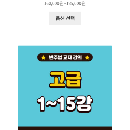
160,000
원
~
185,000
원
옵션 선택