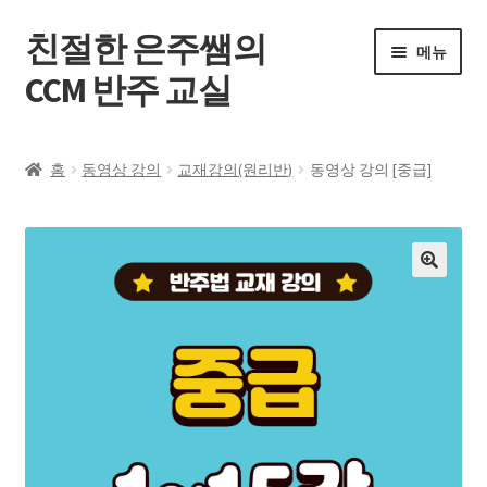
친절한 은주쌤의
메뉴
CCM 반주 교실
홈
홈
동영상 강의
교재강의(원리반)
동영상 강의 [중급]
온라인 레슨
내 강의실
🔍
공지사항
문의하기
내 계정
로그인