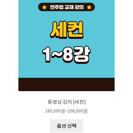
동영상 강의 [세컨]
180,000
원
~
208,000
원
옵션 선택