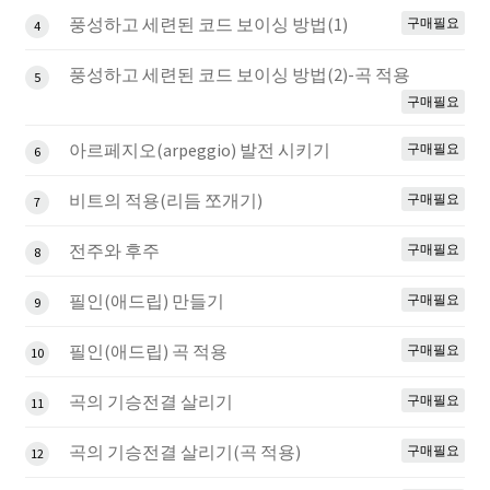
풍성하고 세련된 코드 보이싱 방법(1)
구매필요
4
풍성하고 세련된 코드 보이싱 방법(2)-곡 적용
5
구매필요
아르페지오(arpeggio) 발전 시키기
구매필요
6
비트의 적용(리듬 쪼개기)
구매필요
7
전주와 후주
구매필요
8
필인(애드립) 만들기
구매필요
9
필인(애드립) 곡 적용
구매필요
10
곡의 기승전결 살리기
구매필요
11
곡의 기승전결 살리기(곡 적용)
구매필요
12